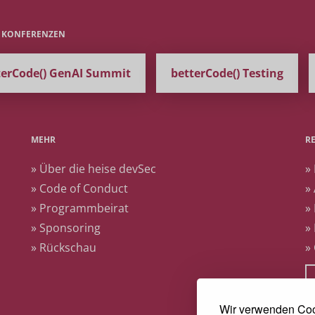
E KONFERENZEN
terCode() GenAI Summit
betterCode() Testing
MEHR
R
» Über die heise devSec
»
» Code of Conduct
»
» Programmbeirat
»
» Sponsoring
»
» Rückschau
»
Wir verwenden Coo