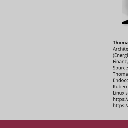
Thoma
Archite
(Energi
Finanz,
Source
Thomas
Endoco
Kubern
Linux s
https:
https: