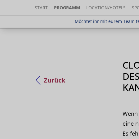
START
PROGRAMM
LOCATION/HOTELS
SP
Möchtet ihr mit eurem Team teilnehm
Möchtet ihr mit eurem Team te
CLO
DES
Zurück
KA
Wenn w
eine 
Es fe