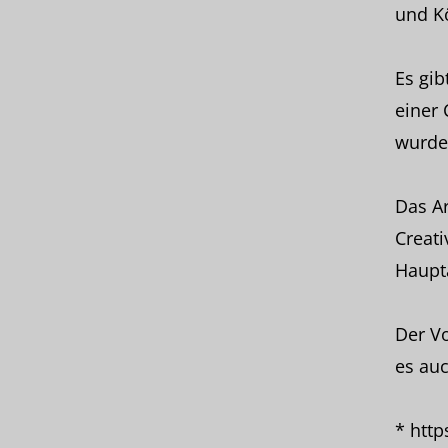
und K
Es gib
einer
wurde
Das Ar
Creati
Haupt
Der V
es auc
* htt