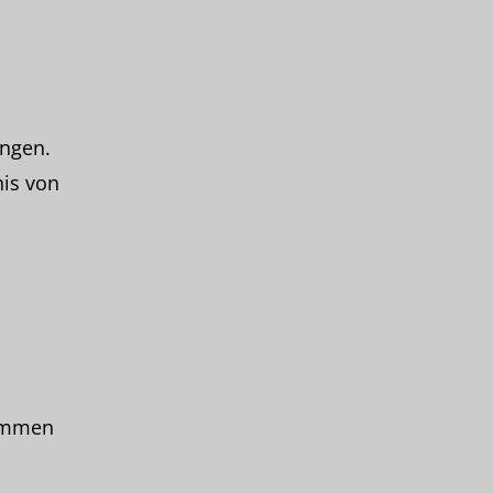
ungen.
nis von
sammen