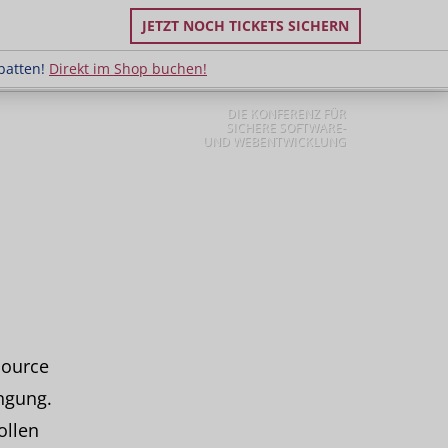
JETZT NOCH TICKETS SICHERN
uppenrabatten!
Direkt im Shop buchen!
batten!
Direkt im Shop buchen!
DIE KONFERENZ FÜR
SICHERE SOFTWARE-
UND WEBENTWICKLUNG
Source
ngung.
ollen