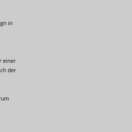
gn in
r einer
ich der
arum