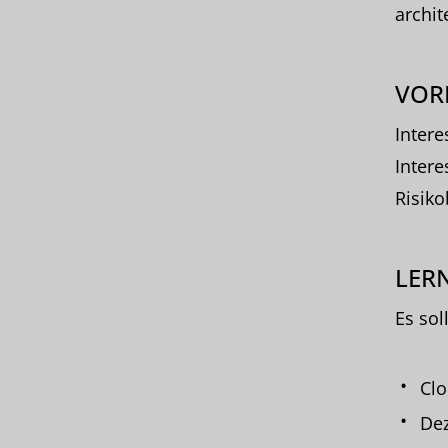
archit
VOR
Inter
Intere
Risik
LERN
Es sol
Clo
Dez