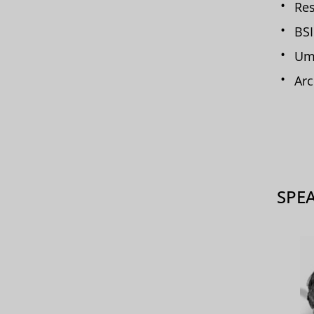
Res
BS
Ums
Arc
SPE