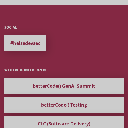
SOCIAL
#heisedevsec
WEITERE KONFERENZEN
betterCode() GenAI Summit
betterCode() Testing
CLC (Software Delivery)