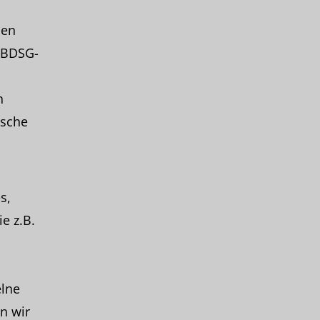
den
(BDSG-
n
ische
s,
e z.B.
elne
n wir