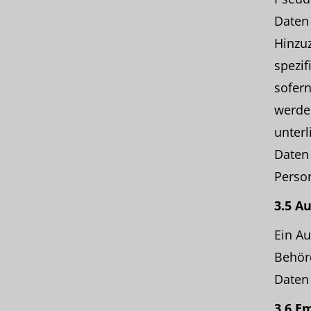
Daten
Hinzuz
spezi
sofern
werde
unterl
Daten 
Perso
3.5 A
Ein Au
Behörd
Daten 
3.6 E