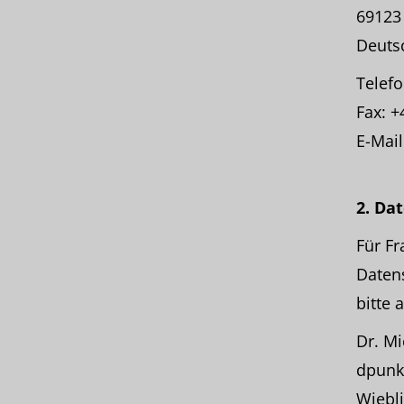
69123
Deuts
Telefo
Fax: +
E-Mail
2. Da
Für F
Datens
bitte 
Dr. M
dpunk
Wiebl