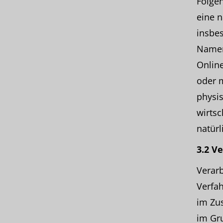
Folgen
eine n
insbe
Namen
Online
oder 
physis
wirtsc
natürl
3.2 V
Verarb
Verfa
im Zu
im Gr