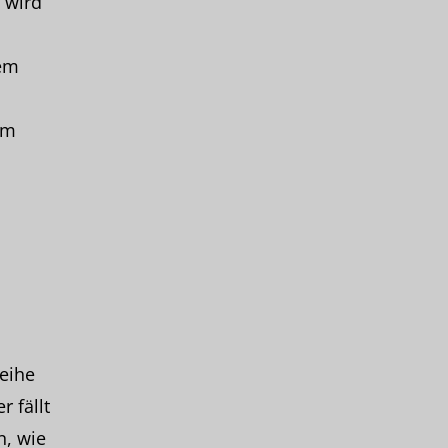
 wird
nem
em
eihe
 fällt
, wie