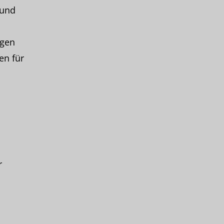
 und
ngen
en für
r