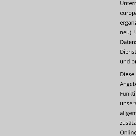
Unter
europ
ergän
neu). 
Daten
Dienst
und o
Diese 
Angebo
Funkti
unser
allge
zusätz
Online