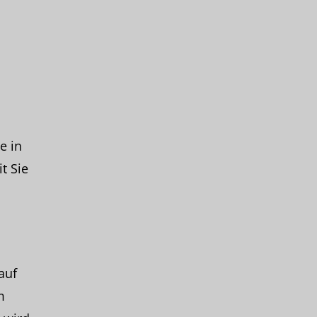
e in
t Sie
auf
m