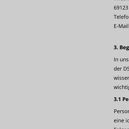
69123
Telefo
E-Mail
3. Be
In uns
der DS
wissen
wichti
3.1 P
Person
eine i