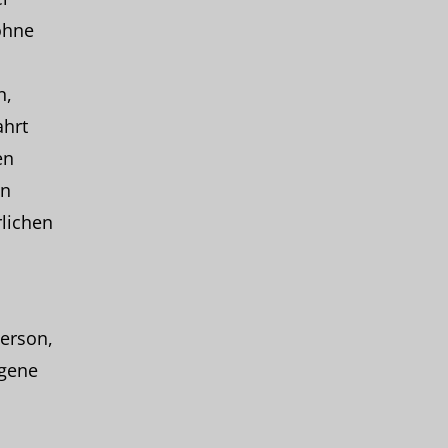
ohne
n,
ahrt
en
en
rlichen
Person,
ogene