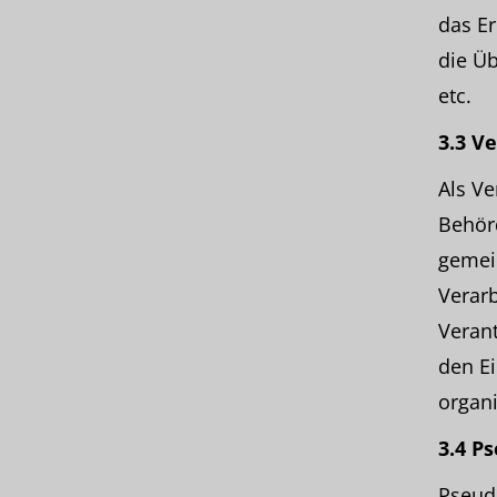
das E
die Üb
etc.
3.3 V
Als Ve
Behörd
gemei
Verar
Verant
den E
organ
3.4 P
Pseud