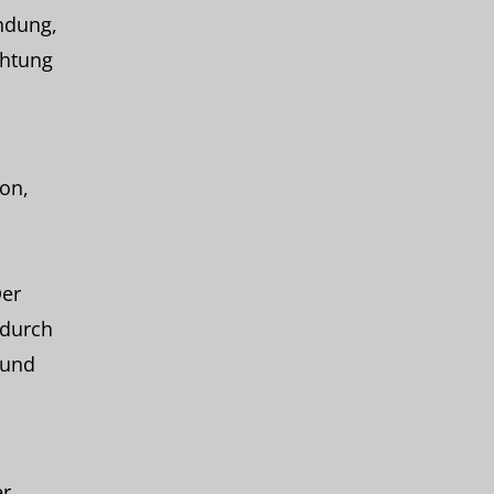
ndung,
chtung
son,
Der
 durch
 und
er