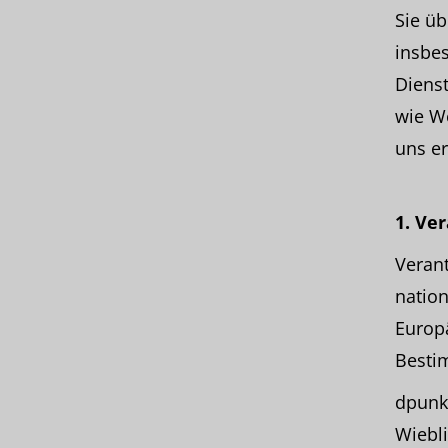
Sie ü
insbe
Dienst
wie W
uns er
1. Ve
Veran
nation
Europä
Besti
dpunk
Wiebl