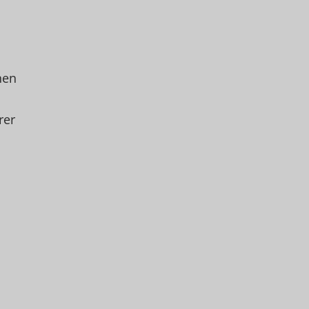
hen
rer