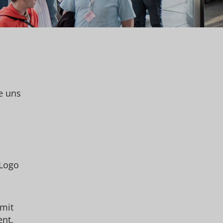
e uns
 Logo
 mit
ent.