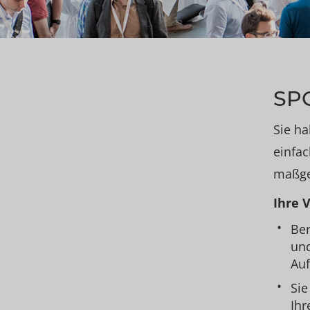
SP
Sie ha
einfac
maßge
Ihre V
Ber
und
Auf
Sie
Ihr